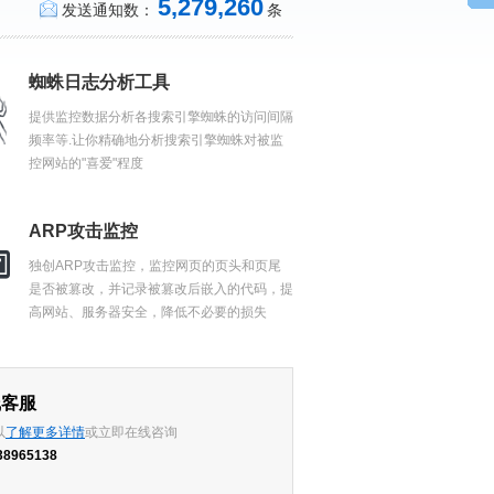
5,279,260
发送通知数：
条
蜘蛛日志分析工具
提供监控数据分析各搜索引擎蜘蛛的访问间隔
频率等.让你精确地分析搜索引擎蜘蛛对被监
控网站的"喜爱"程度
ARP攻击监控
独创ARP攻击监控，监控网页的页头和页尾
是否被篡改，并记录被篡改后嵌入的代码，提
高网站、服务器安全，降低不必要的损失
线客服
以
了解更多详情
或立即在线咨询
38965138