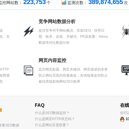
223,753
389,874,655
监控网站数：
个
监测次数：
次
竞争网站数据分析
反
提供竞争对手网站概况、页面SEO、快照日
排名、百
期、收录、反链、关键词、PR及权重、Alexa
数据等对比数据分析
网页内容监控
TTP
监控网页标题、网页关键词、网页描述的变更
故障第
防止网站页面内容被篡改，友情链接监控防止
息
被挂黑链影响网站SEO效果
FAQ
在
什么是SEO数据监控？
你可
什么是网页HTTP状态码？
1
什么是网站百度权重？
松查看SEO数据